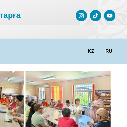
тарға
KZ
RU