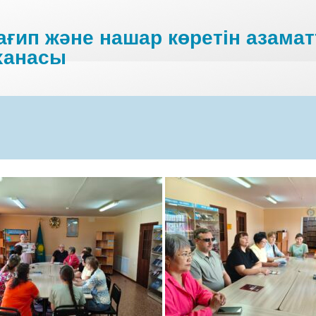
ғип және нашар көретін азамат
ханасы