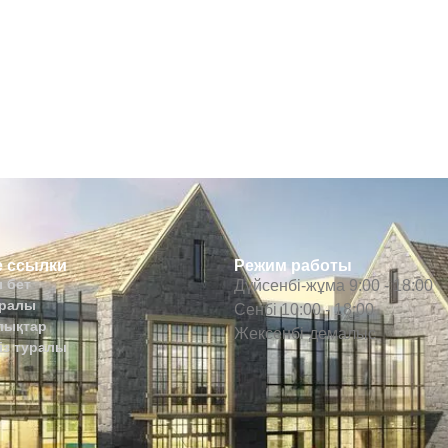
 ссылки
Режим работы
 бет
Дүйсенбі-жұма 9:00 - 18:00
уралы
Сенбі 10:00 - 18:00
лықтар
Жексенбі-демалыс
із туралы