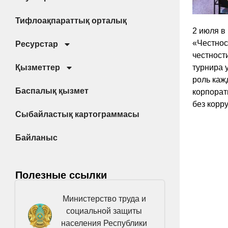
Тифлоақпараттық орталық
2 июля в
«Честнос
Ресурстар
честност
Қызметтер
турнира 
роль каж
Баспалық қызмет
корпорат
без корр
Сыбайластық картограммасы
Байланыс
Полезные ссылки
Министерство труда и
социальной защиты
населения Республики