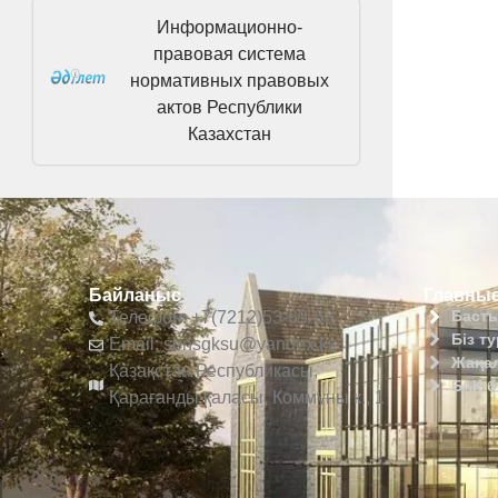
Информационно-
правовая система
нормативных правовых
актов Республики
Казахстан
Байланыс
Главные
Басты
Телефон: +7(7212)53-69-63
Біз т
Email: sbnsgksu@yandex.kz
Жаңа
Қазақстан Республикасы,
БАҚ б
Қарағанды қаласы, Коммуны к., 1