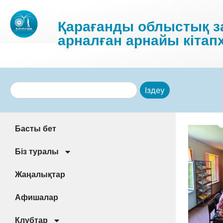
Қарағанды облыстық за
арналған арнайы кітап
Іздеу
Басты бет
Біз туралы
Жаңалықтар
Афишалар
Клубтар