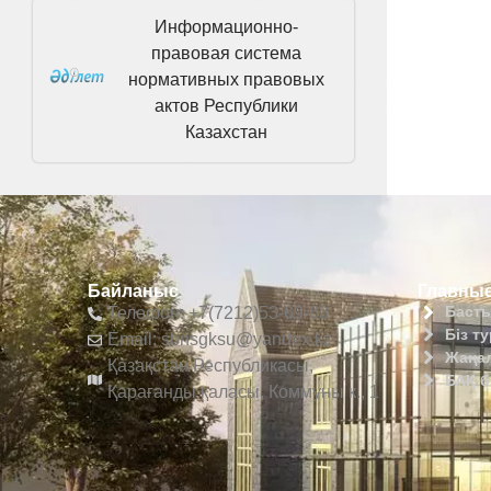
Информационно-
правовая система
нормативных правовых
актов Республики
Казахстан
Байланыс
Главные
Басты
Телефон: +7(7212)53-69-63
Біз т
Email: sbnsgksu@yandex.kz
Жаңа
Қазақстан Республикасы,
БАҚ б
Қарағанды қаласы, Коммуны к., 1