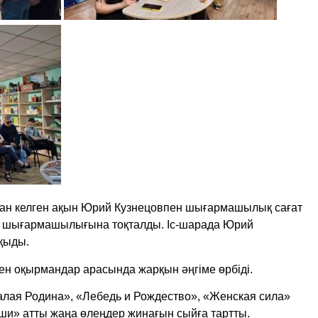
ан келген ақын Юрий Кузнецовпен шығармашылық сағат
п, шығармашылығына тоқталды. Іс-шарада Юрий
оқыды.
н оқырмандар арасында жарқын әңгіме өрбіді.
лая Родина», «Лебедь и Рождество», «Женская сила»
души» атты жаңа өлеңдер жинағын сыйға тартты.