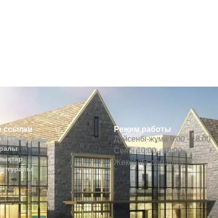
 ссылки
Режим работы
 бет
Дүйсенбі-жұма 9:00 - 18:00
уралы
Сенбі 10:00 - 18:00
лықтар
Жексенбі-демалыс
із туралы